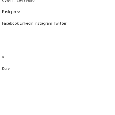
CVR-nr.: 29439850
Følg os:
Facebook
Linkedin
Instagram
Twitter
© 2019 Plant et Træ ||
Cookie- og privatlivspolitik
© 2019 Plant et Træ ||
Cookie- og privatlivspolitik
×
Kurv