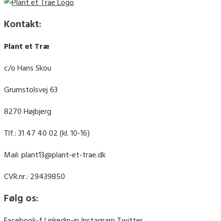
Kontakt:
Plant et Træ
c/o Hans Skou
Grumstolsvej 63
8270 Højbjerg
Tlf.: 31 47 40 02 (kl. 10-16)
Mail: plant13@plant-et-trae.dk
CVR.nr.: 29439850
Følg os:
Facebook-f
Linkedin-in
Instagram
Twitter