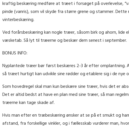
kraftig beskæring medføre at træet i forsøget på overlevelse, 
pinde (vanris), som vil skyde fra større grene og stammer. Dett
vinterbeskæring.
Ved forårsbeskæring kan nogle træer, såsom birk og ahorn, lide 
væsketab. Så lyt til træerne og beskær dem senest i september.
BONUS INFO:
Nyplantede træer bør først beskæres 2-3 år efter omplantning. All
så træet hurtigt kan udvikle sine rødder og etablere sig i de nye 
Som hovedregel skal man kun beskære sine træer, hvis det er absolu
Det er altid bedst at have en plan med sine træer, så man regel
træerne kan tage skade af.
Hvis man efter en træbeskæring ønsker at se på et smukt og harm
afstand, fra forskellige vinkler, og i fællesskab vurderer man, h