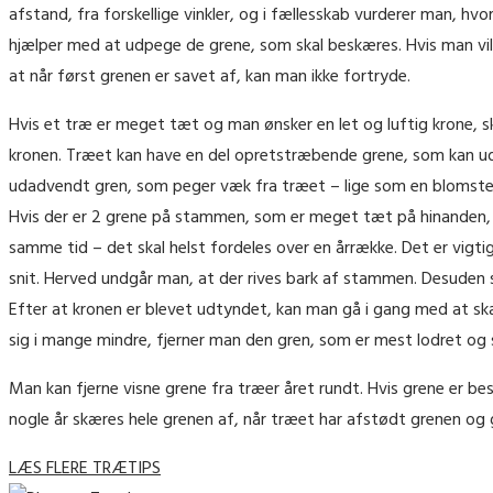
afstand, fra forskellige vinkler, og i fællesskab vurderer man, h
hjælper med at udpege de grene, som skal beskæres. Hvis man vil
at når først grenen er savet af, kan man ikke fortryde.
Hvis et træ er meget tæt og man ønsker en let og luftig krone, sk
kronen. Træet kan have en del opretstræbende grene, som kan udvi
udadvendt gren, som peger væk fra træet – lige som en blomster
Hvis der er 2 grene på stammen, som er meget tæt på hinanden, s
samme tid – det skal helst fordeles over en årrække. Det er vig
snit. Herved undgår man, at der rives bark af stammen. Desuden 
Efter at kronen er blevet udtyndet, kan man gå i gang med at skæ
sig i mange mindre, fjerner man den gren, som er mest lodret og s
Man kan fjerne visne grene fra træer året rundt. Hvis grene er bes
nogle år skæres hele grenen af, når træet har afstødt grenen og 
LÆS FLERE TRÆTIPS