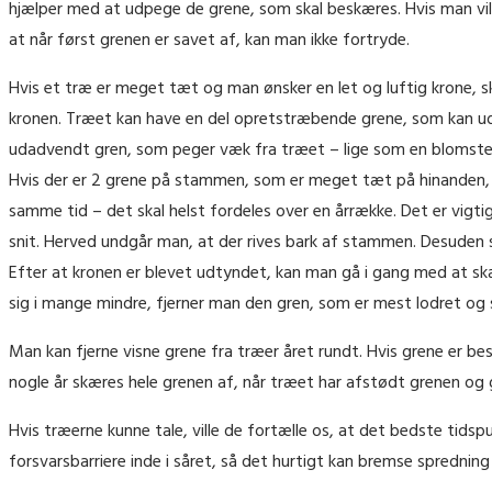
hjælper med at udpege de grene, som skal beskæres. Hvis man vil
at når først grenen er savet af, kan man ikke fortryde.
Hvis et træ er meget tæt og man ønsker en let og luftig krone, sk
kronen. Træet kan have en del opretstræbende grene, som kan udvi
udadvendt gren, som peger væk fra træet – lige som en blomster
Hvis der er 2 grene på stammen, som er meget tæt på hinanden, s
samme tid – det skal helst fordeles over en årrække. Det er vig
snit. Herved undgår man, at der rives bark af stammen. Desuden 
Efter at kronen er blevet udtyndet, kan man gå i gang med at skæ
sig i mange mindre, fjerner man den gren, som er mest lodret og s
Man kan fjerne visne grene fra træer året rundt. Hvis grene er bes
nogle år skæres hele grenen af, når træet har afstødt grenen og 
Hvis træerne kunne tale, ville de fortælle os, at det bedste tidsp
forsvarsbarriere inde i såret, så det hurtigt kan bremse spredni