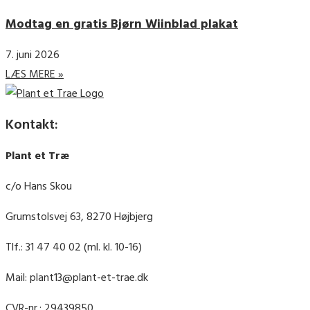
Modtag en gratis Bjørn Wiinblad plakat
7. juni 2026
LÆS MERE »
Kontakt:
Plant et Træ
c/o Hans Skou
Grumstolsvej 63, 8270 Højbjerg
Tlf.: 31 47 40 02 (ml. kl. 10-16)
Mail: plant13@plant-et-trae.dk
CVR-nr.: 29439850