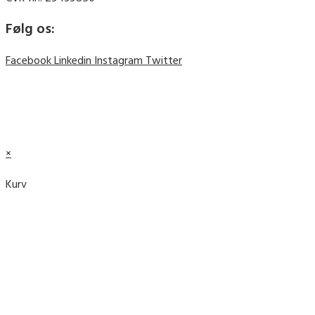
Følg os:
Facebook
Linkedin
Instagram
Twitter
© 2019 Plant et Træ ||
Cookie- og privatlivspolitik
© 2019 Plant et Træ ||
Cookie- og privatlivspolitik
×
Kurv