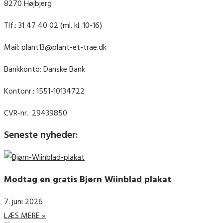
8270 Højbjerg
Tlf.: 31 47 40 02 (ml. kl. 10-16)
Mail: plant13@plant-et-trae.dk
Bankkonto: Danske Bank
Kontonr.: 1551-10134722
CVR-nr.: 29439850
Seneste nyheder:
Modtag en gratis Bjørn Wiinblad plakat
7. juni 2026
LÆS MERE »