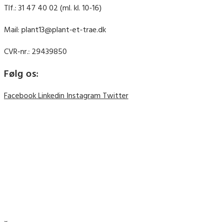
Tlf.: 31 47 40 02 (ml. kl. 10-16)
Mail: plant13@plant-et-trae.dk
CVR-nr.: 29439850
Følg os:
Facebook
Linkedin
Instagram
Twitter
© 2019 Plant et Træ ||
Cookie- og privatlivspolitik
© 2019 Plant et Træ ||
Cookie- og privatlivspolitik