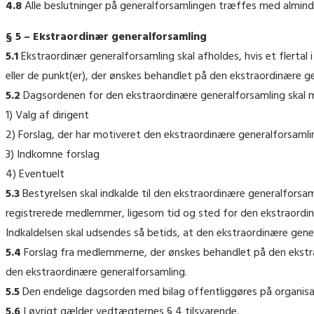
4.8
Alle beslutninger på generalforsamlingen træffes med almi
§ 5 – Ekstraordinær generalforsamling
5.1
Ekstraordinær generalforsamling skal afholdes, hvis et flertal 
eller de punkt(er), der ønskes behandlet på den ekstraordinære g
5.2
Dagsordenen for den ekstraordinære generalforsamling skal m
1) Valg af dirigent
2) Forslag, der har motiveret den ekstraordinære generalforsamli
3) Indkomne forslag
4) Eventuelt
5.3
Bestyrelsen skal indkalde til den ekstraordinære generalforsamli
registrerede medlemmer, ligesom tid og sted for den ekstraordi
Indkaldelsen skal udsendes så betids, at den ekstraordinære ge
5.4
Forslag fra medlemmerne, der ønskes behandlet på den ekstra
den ekstraordinære generalforsamling.
5.5
Den endelige dagsorden med bilag offentliggøres på organisa
5.6
I øvrigt gælder vedtægternes § 4 tilsvarende.