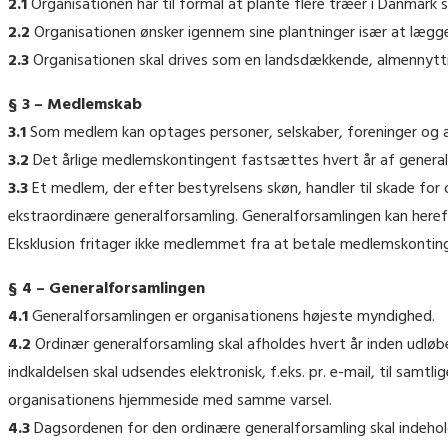
2.1
Organisationen har til formål at plante flere træer i Danmark 
2.2
Organisationen ønsker igennem sine plantninger især at lægge
2.3
Organisationen skal drives som en landsdækkende, almennytti
§ 3 – Medlemskab
3.1
Som medlem kan optages personer, selskaber, foreninger og a
3.2
Det årlige medlemskontingent fastsættes hvert år af generalfo
3.3
Et medlem, der efter bestyrelsens skøn, handler til skade for 
ekstraordinære generalforsamling. Generalforsamlingen kan here
Eksklusion fritager ikke medlemmet fra at betale medlemskontinge
§ 4 – Generalforsamlingen
4.1
Generalforsamlingen er organisationens højeste myndighed.
4.2
Ordinær generalforsamling skal afholdes hvert år inden udløbe
indkaldelsen skal udsendes elektronisk, f.eks. pr. e-mail, til sam
organisationens hjemmeside med samme varsel.
4.3
Dagsordenen for den ordinære generalforsamling skal indehol