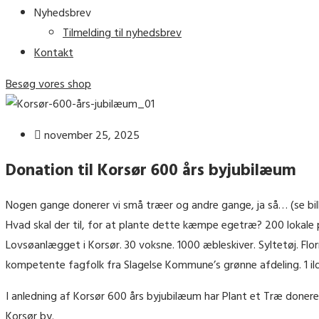
Nyhedsbrev
Tilmelding til nyhedsbrev
Kontakt
Besøg vores shop
november 25, 2025
Donation til Korsør 600 års byjubilæum
Nogen gange donerer vi små træer og andre gange, ja så… (se bill
Hvad skal der til, for at plante dette kæmpe egetræ? 200 lokale p
Lovsøanlægget i Korsør. 30 voksne. 1000 æbleskiver. Syltetøj. Flo
kompetente fagfolk fra Slagelse Kommune’s grønne afdeling. 1 ild
I anledning af Korsør 600 års byjubilæum har Plant et Træ doner
Korsør by.