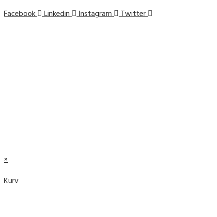
Facebook
Linkedin
Instagram
Twitter
© 2019 Plant et Træ ||
Cookie- og privatlivspolitik
© 2019 Plant et Træ ||
Cookie- og privatlivspolitik
×
Kurv