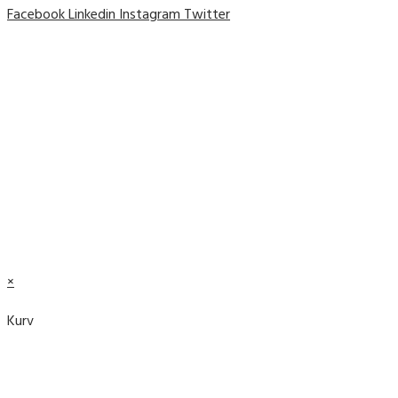
Facebook
Linkedin
Instagram
Twitter
© 2019 Plant et Træ ||
Cookie- og privatlivspolitik
© 2019 Plant et Træ ||
Cookie- og privatlivspolitik
×
Kurv