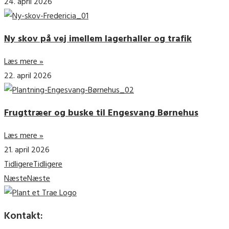
24. april 2026
Ny skov på vej imellem lagerhaller og trafik
Læs mere »
22. april 2026
Frugttræer og buske til Engesvang Børnehus
Læs mere »
21. april 2026
Tidligere
Tidligere
Næste
Næste
Kontakt: