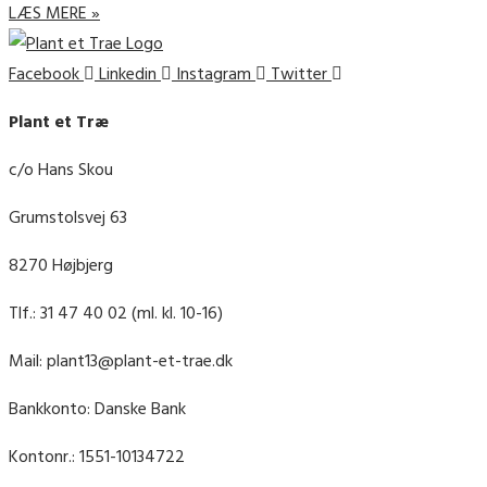
LÆS MERE »
Facebook
Linkedin
Instagram
Twitter
Plant et Træ
c/o Hans Skou
Grumstolsvej 63
8270 Højbjerg
Tlf.: 31 47 40 02 (ml. kl. 10-16)
Mail: plant13@plant-et-trae.dk
Bankkonto: Danske Bank
Kontonr.: 1551-10134722