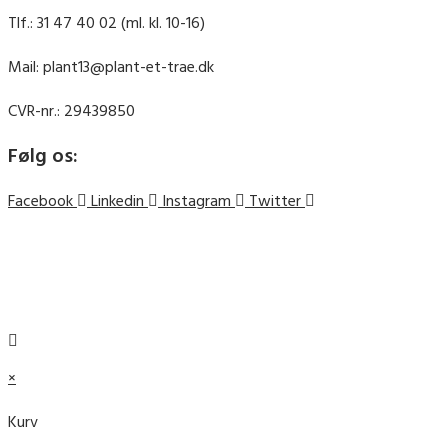
Tlf.: 31 47 40 02 (ml. kl. 10-16)
Mail: plant13@plant-et-trae.dk
CVR-nr.: 29439850
Følg os:
Facebook
Linkedin
Instagram
Twitter
© 2019 Plant et Træ ||
Cookie- og privatlivspolitik
© 2019 Plant et Træ ||
Cookie- og privatlivspolitik
×
Kurv