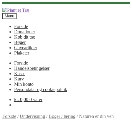
Spring
Spring
til
til
Menu
navigation
indhold
Forside
Donationer
Køb dit træ
Bøger
Gaveartikler
Plakater
Forside
Handelsbetingelser
Kasse
Kurv
Min konto
Persondata- og cookiepolitik
kr.
0,00
0 varer
Forside
/
Undervisning
/
Bøger / læring
/
Naturen er din ven